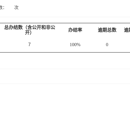
数：
次
总办结数（含公开和非公
办结率
逾期总数
逾
开）
7
100%
0