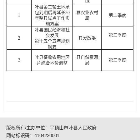
叶县第二轮土地承
包到期后再延长
30
县农业农村
1
第二季度
年整县试点工作实
局
施方案
叶县国民经济和社
第三季度
会发展
2
县发改委
第十五个五年规划
纲要
叶县征收农用地区
县自然资源
3
第三季度
片综合地价调整
局
版权所有/主办单位：平顶山市叶县人民政府
网站标识码：4104220001