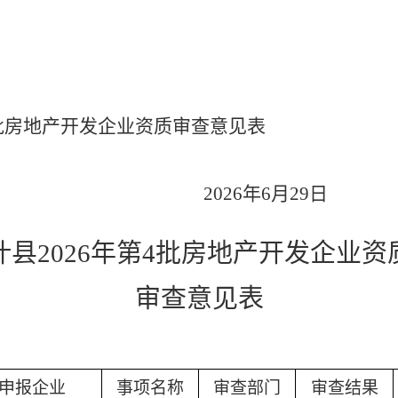
批房地产开发企业资质审查意见表
20
26
年
6
月
29
日
叶县
202
6
年第
4
批房地产开发企业资
审查意见表
申报企业
事项
名称
审
查部门
审
查结果