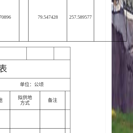
70896
79.5474
2
8
257.589577
表
单位：公顷
拟供地
途
备注
方式