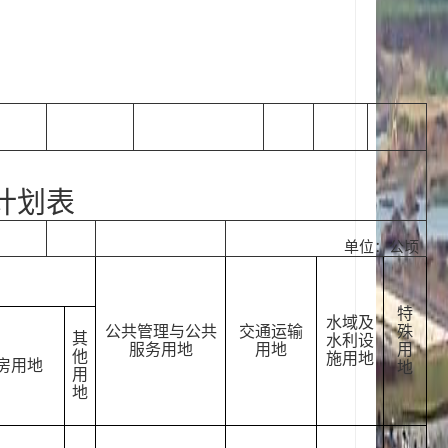
计划表
单位：公顷
特
水域及
公共管理与公共
交通
运输
殊
其
水利设
服务用地
用地
用
他
施用地
房用地
地
用
地