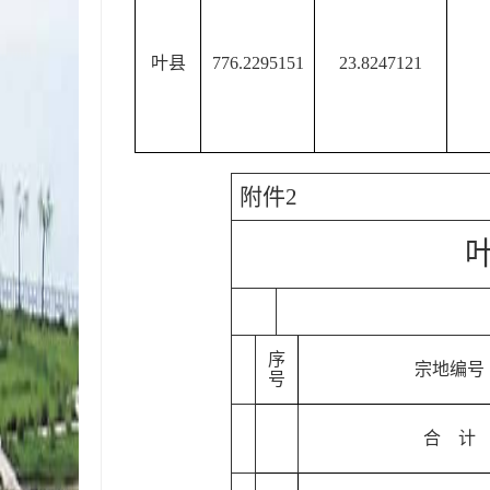
叶县
776.2295151
23.8247121
附件
2
序
宗地编号
号
合
计