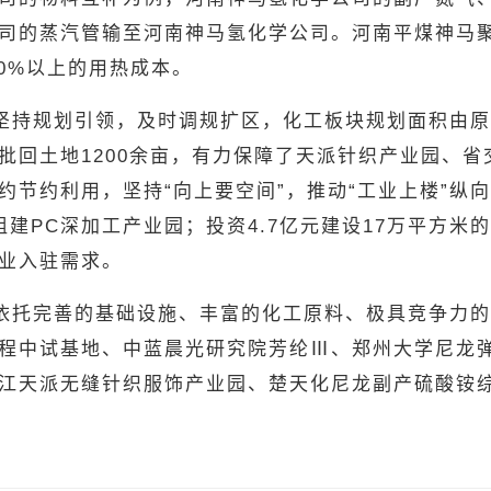
司的蒸汽管输至河南神马氢化学公司。河南平煤神马
20%以上的用热成本。
持规划引领，及时调规扩区，化工板块规划面积由原来的
批回土地1200余亩，有力保障了天派针织产业园、
约节约利用，坚持“向上要空间”，推动“工业上楼”纵
建PC深加工产业园；投资4.7亿元建设17万平方米
业入驻需求。
依托完善的基础设施、丰富的化工原料、极具竞争力的
程中试基地、中蓝晨光研究院芳纶Ⅲ、郑州大学尼龙弹
江天派无缝针织服饰产业园、楚天化尼龙副产硫酸铵