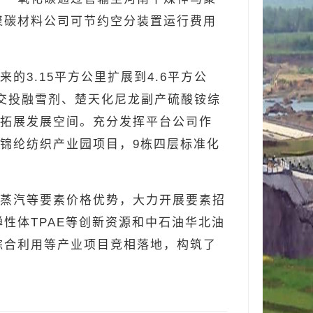
聚碳材料公司可节约空分装置运行费用
3.15平方公里扩展到4.6平方公
省交投融雪剂、楚天化尼龙副产硫酸铵综
向拓展发展空间。充分发挥平台公司作
的锦纶纺织产业园项目，9栋四层标准化
蒸汽等要素价格优势，大力开展要素招
性体TPAE等创新资源和中石油华北油
综合利用等产业项目竞相落地，构筑了