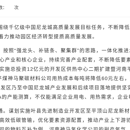
数：
次
围绕千亿级中国尼龙城高质量发展目标任务，不断降低
，着力推动园区经济转型提质高质量发展。
。按照“强龙头、补链条、聚集群”的思路，一体化推
心产业和核心企业，持续完善产业配套，不断降低要
施总投资12亿元的开发区供热中心二期扩建暨河南平煤
平煤神马聚碳材料公司用热成本每吨将降低60元左右，
为叶县开发区乃至中国尼龙城产业发展和后续项目落地提供
酚A的产能测算，不仅能满足企业用电、用热需求，企业
通。谋划实施叶县先进制造业开发区至平顶山尼龙新材
高效低碳管输，优化要素资源配置，推动产业上下游
司的物料互补为例，河南神马氢化学公司的副产氮气