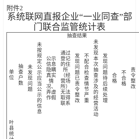
附件
2
系统联网直报企业
“一业同查”
部
门联合监管统计表
抽查结果
未
未
发
按
通过
现
规
发
不
发
公示
登记
本
定
现
配
现
信息
的住
次
抽
未
公
问
合
问
隐瞒
所
抽
责
单
查
发
示
题
检
题
不
真实
（经
查
合
令
位
户
现
应
已
查
待
合
情
营场
涉
格
整
数
问
当
责
情
后
格
况、
所）
及
改
题
公
令
节
续
弄虚
无法
的
示
整
严
处
作假
取得
经
的
改
重
理
联系
营
信
活
息
动
叶
县
统