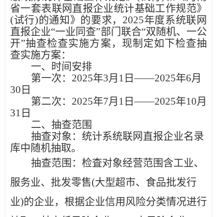
省一套表联网直报企业统计基础工作规范》
(试行)的通知》的要求，
202
5
年度系统联网
直报企业
“一业同查”部门联合“双随机、一公
开”抽查检查实施方案
，现制定如下检查抽
查实施方案：
一、时间安排
第一次：
202
5
年
3
月
1
日
——202
5
年
6
月
30
日
第二次：
202
5
年
7
月
1
日
——202
5
年
10月
31日
二、抽查范围
抽查对象：统计系统联网直报企业名录
库中随机抽取。
抽查范围：
检査对象
经营范围含工业、
服务业、批发零售
(大型超市、食品批发行
业)的企业
，
根据企业信用风险分类情况进行