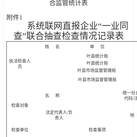
合监管统计表
附件
1
系统联网直报企业
“一业同
查”
联合抽查检查情况记录表
姓
名
单
位
叶县统计局
执法检查人
叶县统计局
员
叶县市场监督管理局
叶县市场监督管理局
统一社
名
称
代码
/
检查对象
法定代表人
/负
地
责人
检查单位
检查事项