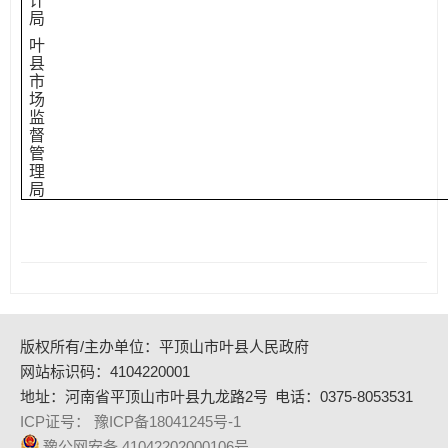
计
局
叶
县
市
场
监
督
管
理
局
版权所有/主办单位：平顶山市叶县人民政府
网站标识码：4104220001
地址：河南省平顶山市叶县九龙路2号
电话：0375-8053531
ICP证号： 豫ICP备18041245号-1
豫公网安备 41042202000106号