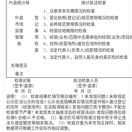
叶县统计局
统计执法检查
1、注册资本实缴情况的检查
叶县
登
2、营业执照(登记证)规范使用情况的检查
市场
记
3、名称规范使用情况的检查
监督
事
4、经营驻地期限的检查
管理
项
5、经营(业务)范围中无需审批的经营(业务)项目
局
检
6、住所(经营场所)或住在场所的检查
查
7、法定代表人(负责人)任职情况的检查
8、法定代表人，自然人股东身份真实性的检查
处理意见
备注
检查对象
执法检查人员
（签字
/盖章） （签字/盖章）
年
月
日
年
月
日
说明：（
1） 检查结果栏填写相应编号：1.未发现问题2.未按规定
公示应当公示的信息3.公示信息隐瞒真实情况弄虚作假4.通过登记
的住所（经营场所）无法取得联系5.发现问题已责令整改6.不配合
检查情节严重7.未发现本次抽查涉及的经营活动8.发现问题待后续
处理9.合格10.不合格。（2）备注栏可填写检查过程中责令停止违
法与督促整改等相关情况。（3）检查对象为非市场主体时，相关
数据项可根据工作实际作相应调整。