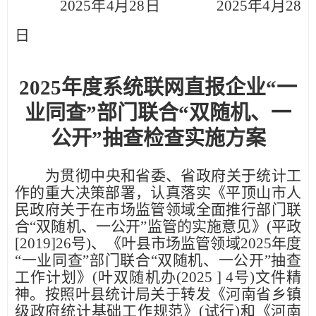
2025年4月28日
202
5
年
4
月
28
日
202
5
年度系统联网直报企业
“一
业同查”部门联合“双随机、一
公开”抽查检查实施方案
为贯彻中央和省委、省政府关于统计工
作的重大决策部署，认真落实《平顶山市人
民政府关于在市场监管领域全面推行部门联
合
“双随机、一公开”监管的实施意见》(平政
[2019]26号)、《叶县
市场监管领域
202
5
年度
“
一业同查
”
部门联合
“双随机、一公开”抽查
工作计划》(叶双随机办(202
5
]
4
号
)文件精
神。按照叶县统计局关于转发《河南省乡镇
级政府统计基础工作规范》(试行)和《河南