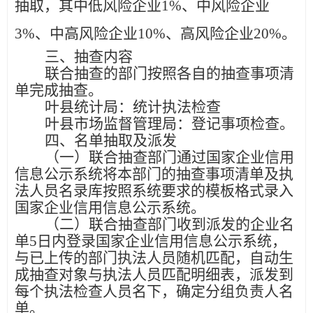
抽取，其中低风险企业
1%
、
中风险企业
3%
、
中高风险企业
10%
、
高风险企业
20%
。
三、抽查内容
联合抽查的部门按照各自的抽查事项清
单完成抽查。
叶县
统计局：
统计执法检查
叶县市场监督管理局
：
登记事项检查。
四、名单抽取及派发
（一）
联合抽查部门通过国家企业信用
信息公示系统将本部门的抽查事项清单及执
法人员名录库按照系统要求的模板格式录入
国家企业信用信息公示系统。
（二）
联合抽查部门收到派发的企业名
单
5日内登录国家企业信用信息公示系统，
与已上传的部门执法人员随机匹配，自动生
成抽查对象与执法人员匹配明细表，派发到
每个执法检查人员名下，确定分组负责人名
单。