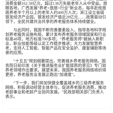
消费金额162.58亿元，超过138万失能老年人从中受益。放
眼各地，广西发展“养老+旅居+行业”新业态，每年赴桂旅
居养老半个月以上的老年人约400万人次；浙江设立省级
银发经济产业园，银发经济产值近28亿元……政策驱动引
领下，全民共建共治共享的养老服务体系持续健全。
与此同时，我国不断完善要素投入，指导各地科学规
划养老服务设施布局，累计发布养老服务领域国家和行业
标准48项，地方标准700多项；“养老服务师”被纳入新职
业，职业技能等级认定工作稳步推进；大力发展智慧养
老，支持人工智能、智能产品在安全监护、康复辅助等场
景的应用。
“十五五”规划纲要提出，完善城乡养老服务网络。国
务院日前印发《关于推进服务业扩能提质的意见》专门就
养老领域作出要求。展望未来，我国养老服务网络将织得
更密，养老服务业发展正跑出“加速度”。
“下一步，我们将加快健全覆盖城乡的三级养老服务
网络，积极调动经营主体参与，促进养老服务消费，推动
老龄事业和老龄产业协同发展。”民政部相关部门负责人
表示。