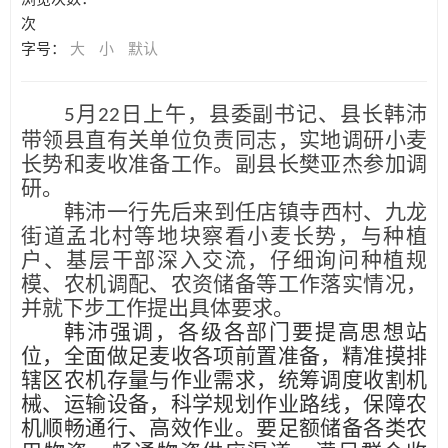
次
字号：
大
小
默认
月
日上午，县委副书记、县长韩沛
5
22
带领县直有关单位负责同志，实地调研小麦
长势和麦收准备工作。副县长樊亚杰参加调
研。
韩沛一行先后来到任店镇寺西村、九龙
街道孟北村等地块察看小麦长势，与种植
户、基层干部深入交流，仔细询问种植规
模、农机调配、农资储备等工作落实情况，
并就下步工作提出具体要求。
韩沛强调，各级各部门要提高思想站
位，全面做足麦收各项前置准备，精准摸排
辖区农机存量与作业需求，统筹调度收割机
械、运输设备，科学规划作业路线，保障农
机顺畅通行、高效作业。要足额储备各类农