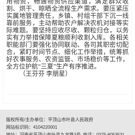
用物资，畅通物资供应渠道，满足群众收
割、烘干、晾晒全流程生产需求。要压紧压
实属地管理责任，乡镇、村组干部下沉一线
靠前服务，主动帮助农户解决农机对接等实
际难题。要坚持应收尽收、颗粒归仓，以务
实有力举措保障夏粮顺利收割入库。各相关
职能部门要强化协同联动、各司其职密切配
合，紧盯时间节点、细化工作举措，统筹抓
好农事服务、农资监管、市场稳价等工作，
全方位护航
“三夏”生产有序推进。
（王芬芬
李朋星）
版权所有/主办单位：平顶山市叶县人民政府
网站标识码：4104220001
地址：河南省平顶山市叶县九龙路2号
电话：0375-8053531