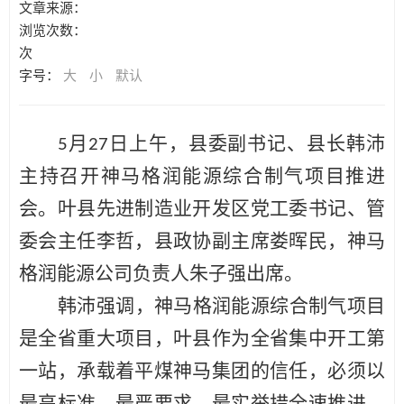
文章来源：
浏览次数：
次
字号：
大
小
默认
月
日上午，县委副书记、县长韩沛
5
27
主持召开神马格润能源综合制气项目推进
会。叶县先进制造业开发区党工委书记、管
委会主任李哲，县政协副主席娄晖民，神马
格润能源公司负责人朱子强出席。
韩沛强调，神马格润能源综合制气项目
是全省重大项目，叶县作为全省集中开工第
一站，承载着平煤神马集团的信任，必须以
最高标准、最严要求、最实举措全速推进。