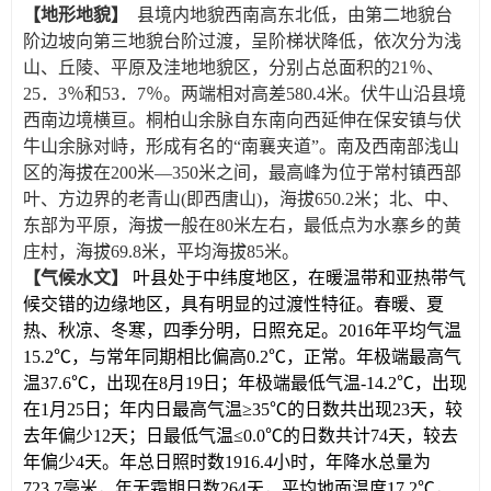
【地形地貌】
县境内
地貌西南高东北低，由第二地貌台
阶边坡向第三地貌台阶过渡，呈阶梯状降低，依次
分为浅
山
、
丘陵、平原
及洼地地貌区
，分别占总面积的21％、
25．3％和53．7％。两端相对高差580
.4
米。伏牛山沿县境
西南边境横亘。桐柏山余脉自东南向西延伸在保安镇与伏
牛山余脉对峙，形成有名的“南襄夹道”。南及西南部浅山
区的海拔在200米—3
5
0米之间，最高峰为位于常村镇西部
叶、方边界的老青山(即西唐山)，海拔650.2米；北、中、
东部为平原，海拔一般在80米左右，最低点为水寨乡的黄
庄村，海拔69.8米，平均海拔85米。
【气候水文】
叶县处于
中纬度地区，在
暖温带和亚热带气
候交错的边缘地区，具有明显的过渡性特征。春暖、夏
热、秋凉、冬寒，四季分明，日照充足。
2016
年平均气温
15.2℃，与常年同期相比偏高0.2℃，正常。年极端最高气
温37.6℃，出现在8月19日；年极端最低气温-14.2℃，出现
在1月25日；年内日最高气温≥35℃的日数共出现23天，较
去年偏少12天；日最低气温≤0.0℃的日数共计74天，较去
年偏少4天。年总日照时数1916.4小时，年降水总量为
723.7
毫米
，
年无霜期日数
264
天，平均地面温度
17.2
℃，