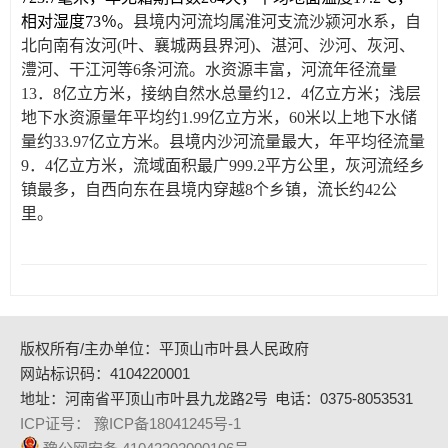
相对湿度
73
％。
县境内河流均属淮河支流沙颍河水系，自
北向南有汝河(叶、襄城两县界河)、湛河、沙河、灰河、
澧河、干江河等6条河流。水资源丰富，河流年径流量
13．8亿立方米，接纳自然水总量约12．
4
亿立方米；浅层
地下水资源量年平均约1.99亿立方米，60米以上地下水储
量约33.97亿立方米。县境内沙河流量最大，年平均径流量
9．4亿立方米，
流域面积最广
999.2平方公里，
灰河流经乡
镇最多，自西向东在县境内穿越8个乡镇，流长约42公
里。
版权所有/主办单位：平顶山市叶县人民政府
网站标识码：4104220001
地址：河南省平顶山市叶县九龙路2号
电话：0375-8053531
ICP证号： 豫ICP备18041245号-1