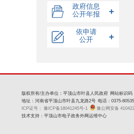
义务教育
政府信息
涉农补贴
公开年报
公共文化服务
公开年报
社会救助
依申请
公开
政府网站年度报表
交通运输
2025
旅游
2024
2025
依申请公开
水利
2023
2024
依申请公开表格下载
2022
2023
2022
版权所有/主办单位：平顶山市叶县人民政府
网站标识码：4
地址：河南省平顶山市叶县九龙路2号
电话：0375-80535
ICP证号： 豫ICP备18041245号-1
豫公网安备 410422
技术支持：平顶山市电子政务外网运维中心