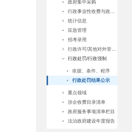
政府集中采购
意见征集
行政事业性收费与政府性基金清单
意见反馈
统计信息
应急管理
统计数据
招考录用
数据分析
行政许可/其他对外管理服务
统计公报
行政处罚/行政强制
依据、条件、程序
行政许可结果公示
依据、条件、程序
其他对外管理服务事项结果公示
行政处罚结果公示
重点领域
涉企收费目录清单
自然资源
政府服务事项清单栏目
食品药品监管
法治政府建设年度报告
稳岗就业